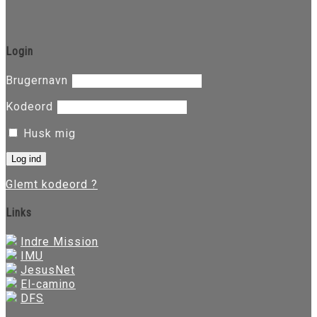
Login
Brugernavn
Kodeord
Husk mig
Glemt kodeord ?
Links
Indre Mission
IMU
JesusNet
El-camino
DFS