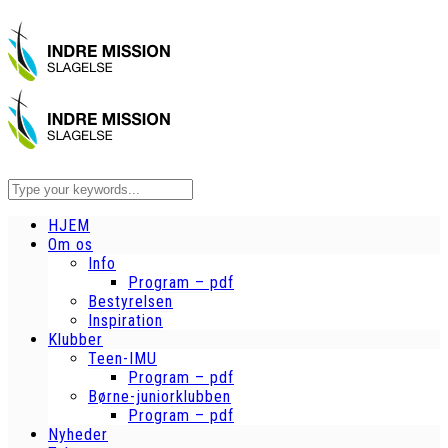
HJEM
Om os
Info
Program – pdf
Bestyrelsen
Inspiration
Klubber
Teen-IMU
Program – pdf
Børne-juniorklubben
Program – pdf
Nyheder