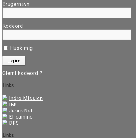
Brugernavn
Kodeord
Husk mig
Glemt kodeord ?
Links
Indre Mission
IMU
JesusNet
El-camino
DFS
Links