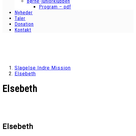
Børne-juniorklubben
Program – pdf
Nyheder
Taler
Donation
Kontakt
Slagelse Indre Mission
Elsebeth
Elsebeth
Elsebeth