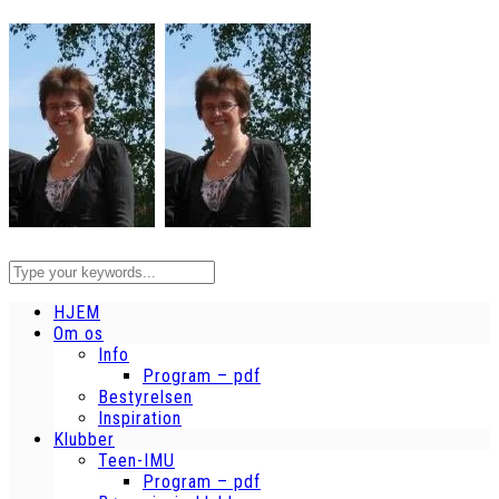
HJEM
Om os
Info
Program – pdf
Bestyrelsen
Inspiration
Klubber
Teen-IMU
Program – pdf