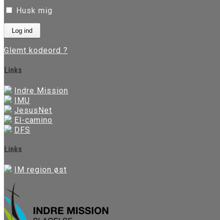
Husk mig
Glemt kodeord ?
Links
Indre Mission
IMU
JesusNet
El-camino
DFS
Links
IM region øst