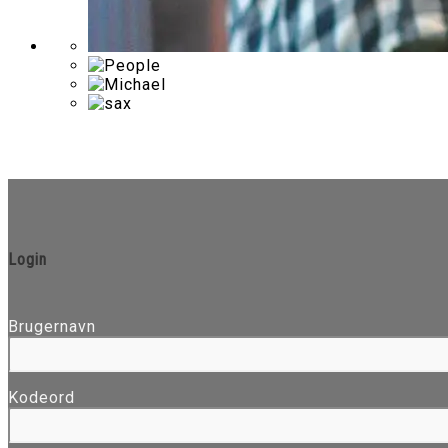
Login
Brugernavn
Kodeord