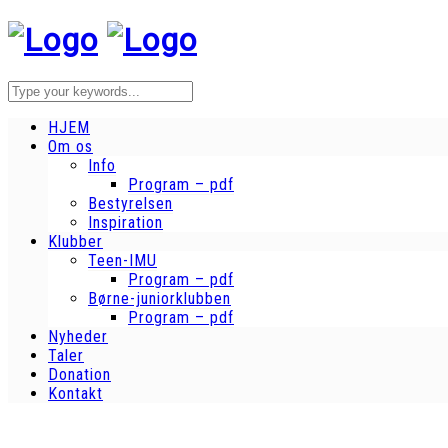
HJEM
Om os
Info
Program – pdf
Bestyrelsen
Inspiration
Klubber
Teen-IMU
Program – pdf
Børne-juniorklubben
Program – pdf
Nyheder
Taler
Donation
Kontakt