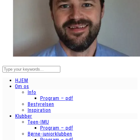
HJEM
Om os
Info
Program – pdf
Bestyrelsen
Inspiration
Klubber
Teen-IMU
Program – pdf
Børne-juniorklubben
Program – pdf