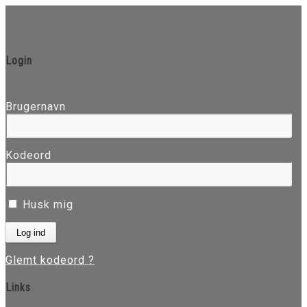
Login
Brugernavn
Kodeord
Husk mig
Glemt kodeord ?
Links