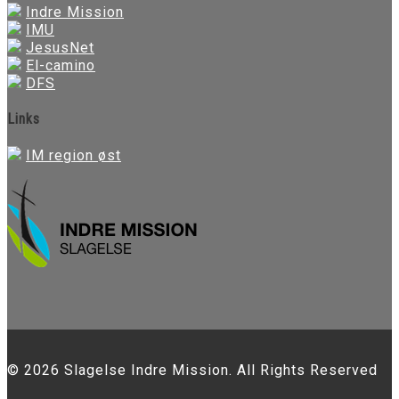
Indre Mission
IMU
JesusNet
El-camino
DFS
Links
IM region øst
© 2026 Slagelse Indre Mission. All Rights Reserved