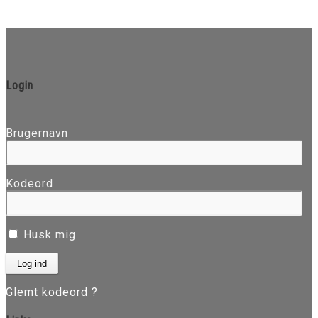
Login
Brugernavn
Kodeord
Husk mig
Glemt kodeord ?