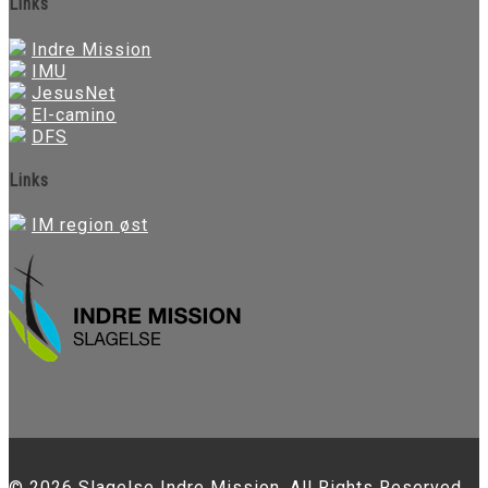
Links
Indre Mission
IMU
JesusNet
El-camino
DFS
Links
IM region øst
© 2026 Slagelse Indre Mission. All Rights Reserved