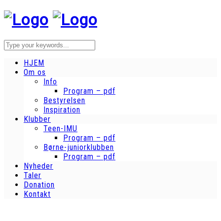
HJEM
Om os
Info
Program – pdf
Bestyrelsen
Inspiration
Klubber
Teen-IMU
Program – pdf
Børne-juniorklubben
Program – pdf
Nyheder
Taler
Donation
Kontakt