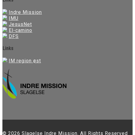
Indre Mission
IMU
JesusNet
El-camino
DFS
Links
IM region øst
© 2026 Slagelse Indre Mission. All Rights Reserved