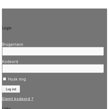
Login
Brugernavn
Kodeord
Husk mig
Glemt kodeord ?
Links