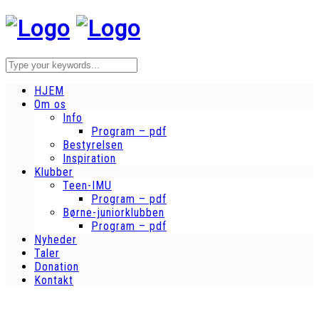
HJEM
Om os
Info
Program – pdf
Bestyrelsen
Inspiration
Klubber
Teen-IMU
Program – pdf
Børne-juniorklubben
Program – pdf
Nyheder
Taler
Donation
Kontakt