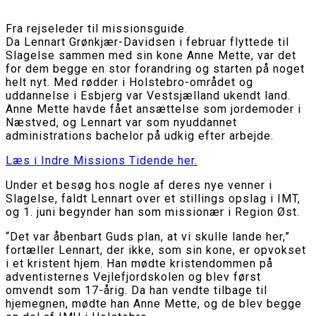
Fra rejseleder til missionsguide.
Da Lennart Grønkjær-Davidsen i februar flyttede til
Slagelse sammen med sin kone Anne Mette, var det
for dem begge en stor forandring og starten på noget
helt nyt. Med rødder i Holstebro-området og
uddannelse i Esbjerg var Vestsjælland ukendt land.
Anne Mette havde fået ansættelse som jordemoder i
Næstved, og Lennart var som nyuddannet
administrations bachelor på udkig efter arbejde.
Læs i Indre Missions Tidende her.
Under et besøg hos nogle af deres nye venner i
Slagelse, faldt Lennart over et stillings opslag i IMT,
og 1. juni begynder han som missionær i Region Øst.
“Det var åbenbart Guds plan, at vi skulle lande her,”
fortæller Lennart, der ikke, som sin kone, er opvokset
i et kristent hjem. Han mødte kristendommen på
adventisternes Vejlefjordskolen og blev først
omvendt som 17-årig. Da han vendte tilbage til
hjemegnen, mødte han Anne Mette, og de blev begge