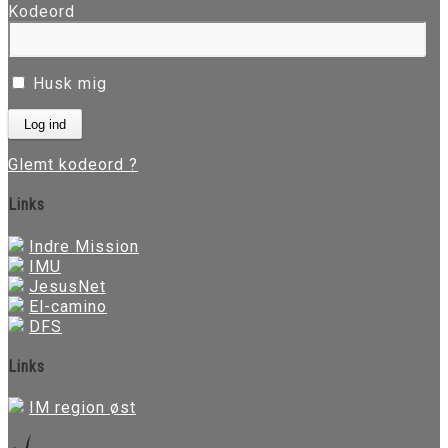
Kodeord
Husk mig
Glemt kodeord ?
Links
Indre Mission
IMU
JesusNet
El-camino
DFS
Links
IM region øst