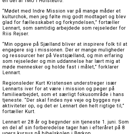
en del af IMU i Holstebro.
“Mødet med Indre Mission var på mange måder et
kulturchok, men jeg følte mig godt modtaget og blev
glad for fællesskabet og forkyndelsen,” fortæller
Lennart, som samtidig arbejdede som rejseleder for
Riis Rejser.
“Min opgave på Sjælland bliver at inspirere folk til at
engagere sig i missionen. Der er mange muligheder
og ressourcer her på Vestsjælland, og min erfaring
som rejseleder og min uddannelse har lært mig at
møde mennesker og holde fast i målet,” forklarer
Lennart.
Regionsleder Kurt Kristensen understreger især
Lennarts iver for at være i mission og peger på
familiearbejdet, som et særligt fokusområde i hans
tjeneste. “Der skal findes nye veje og bygges nye
aktiviteter op, og det er Lennart den helt rigtige til,”
fortæller Kurt.
Lennart er 28 år og begynder sin tjeneste 1. juni. Som
en del af sin forberedelse tager han i efteråret på 8
ugers kursus på bibelskolen i Børkop.